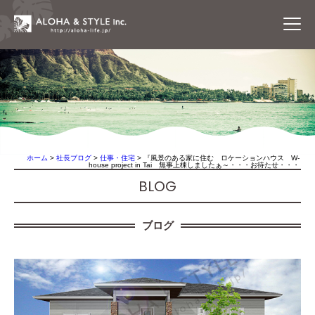
ホーム
>
社長ブログ
>
仕事・住宅
>
『風景のある家に住む ロケーションハウス W-
house project in Tai 無事上棟しましたぁ～・・・お待たせ・・・
BLOG
ブログ