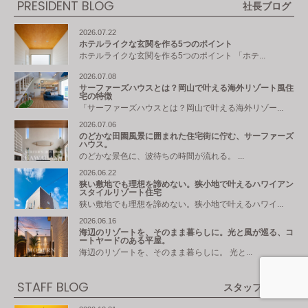
PRESIDENT BLOG
社長ブログ
2026.07.22
ホテルライクな玄関を作る5つのポイント
ホテルライクな玄関を作る5つのポイント 「ホテ...
2026.07.08
サーファーズハウスとは？岡山で叶える海外リゾート風住
宅の特徴
「サーファーズハウスとは？岡山で叶える海外リゾー...
2026.07.06
のどかな田園風景に囲まれた住宅街に佇む、サーファーズ
ハウス。
のどかな景色に、波待ちの時間が流れる。 ...
2026.06.22
狭い敷地でも理想を諦めない。狭小地で叶えるハワイアン
スタイルリゾート住宅
狭い敷地でも理想を諦めない。狭小地で叶えるハワイ...
2026.06.16
海辺のリゾートを、そのまま暮らしに。光と風が巡る、コ
ートヤードのある平屋。
海辺のリゾートを、そのまま暮らしに。 光と...
STAFF BLOG
スタッフブログ