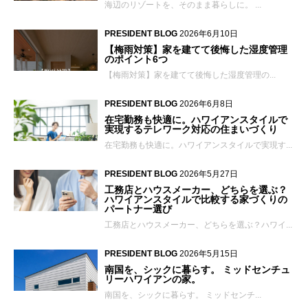
海辺のリゾートを、そのまま暮らしに。 ...
PRESIDENT BLOG
2026年6月10日
【梅雨対策】家を建てて後悔した湿度管理
のポイント6つ
【梅雨対策】家を建てて後悔した湿度管理の...
PRESIDENT BLOG
2026年6月8日
在宅勤務も快適に。ハワイアンスタイルで
実現するテレワーク対応の住まいづくり
在宅勤務も快適に。ハワイアンスタイルで実現す...
PRESIDENT BLOG
2026年5月27日
工務店とハウスメーカー、どちらを選ぶ？
ハワイアンスタイルで比較する家づくりの
パートナー選び
工務店とハウスメーカー、どちらを選ぶ？ハワイ...
PRESIDENT BLOG
2026年5月15日
南国を、シックに暮らす。 ミッドセンチュ
リーハワイアンの家。
南国を、シックに暮らす。 ミッドセンチ...