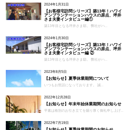
2024年1月31日
【お客様宅訪問シリーズ】築13年！ハワイ
アンプランテーションハウスの原点、坪井
さま夫妻インタビュー編①
築13年目となる坪井さま邸。 弊社がハ...
2024年1月30日
【お客様宅訪問シリーズ】築13年！ハワイ
アンプランテーションハウスの原点、坪井
さま夫妻インタビュー編 ②
築13年目となる坪井さま邸。 弊社がハ...
2023年8月5日
【お知らせ】夏季休業期間について
いつもお世話になっております。 誠...
2022年12月28日
【お知らせ】年末年始休業期間のお知らせ
平素は格別のお引き立てを賜り厚く御礼申し上げ...
2022年7月19日
【お知らせ】夏季休業期間のお知らせ