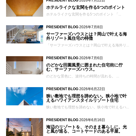
PRESIDENT BLOG
2026年7月22日
ホテルライクな玄関を作る5つのポイント
ホテルライクな玄関を作る5つのポイント 「...
PRESIDENT BLOG
2026年7月8日
サーファーズハウスとは？岡山で叶える海
外リゾート風住宅の特徴
「サーファーズハウスとは？岡山で叶える海外リ...
PRESIDENT BLOG
2026年7月6日
のどかな田園風景に囲まれた住宅街に佇
む、サーファーズハウス。
のどかな景色に、波待ちの時間が流れる。 ...
PRESIDENT BLOG
2026年6月22日
狭い敷地でも理想を諦めない。狭小地で叶
えるハワイアンスタイルリゾート住宅
狭い敷地でも理想を諦めない。狭小地で叶えるハ...
PRESIDENT BLOG
2026年6月16日
海辺のリゾートを、そのまま暮らしに。光
と風が巡る、コートヤードのある平屋。