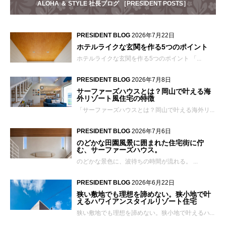
ALOHA ＆ STYLE 社長ブログ ［PRESIDENT POSTS］
PRESIDENT BLOG
2026年7月22日
ホテルライクな玄関を作る5つのポイント
ホテルライクな玄関を作る5つのポイント 「...
PRESIDENT BLOG
2026年7月8日
サーファーズハウスとは？岡山で叶える海
外リゾート風住宅の特徴
「サーファーズハウスとは？岡山で叶える海外リ...
PRESIDENT BLOG
2026年7月6日
のどかな田園風景に囲まれた住宅街に佇
む、サーファーズハウス。
のどかな景色に、波待ちの時間が流れる。 ...
PRESIDENT BLOG
2026年6月22日
狭い敷地でも理想を諦めない。狭小地で叶
えるハワイアンスタイルリゾート住宅
狭い敷地でも理想を諦めない。狭小地で叶えるハ...