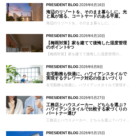
PRESIDENT BLOG
2026年6月16日
海辺のリゾートを、そのまま暮らしに。光
と風が巡る、コートヤードのある平屋。
海辺のリゾートを、そのまま暮らしに。 ...
PRESIDENT BLOG
2026年6月10日
【梅雨対策】家を建てて後悔した湿度管理
のポイント6つ
【梅雨対策】家を建てて後悔した湿度管理の...
PRESIDENT BLOG
2026年6月8日
在宅勤務も快適に。ハワイアンスタイルで
実現するテレワーク対応の住まいづくり
在宅勤務も快適に。ハワイアンスタイルで実現す...
PRESIDENT BLOG
2026年5月27日
工務店とハウスメーカー、どちらを選ぶ？
ハワイアンスタイルで比較する家づくりの
パートナー選び
工務店とハウスメーカー、どちらを選ぶ？ハワイ...
PRESIDENT BLOG
2026年5月15日