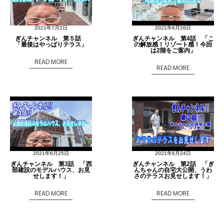
2021年7月2日
2021年6月26日
ぎんチャンネル 第５話
ぎんチャンネル 第4話 「こ
「最後はやっぱりテラス」
の解放感！リゾート感！今回
は2階をご案内」
READ MORE
READ MORE
2021年6月25日
2021年6月24日
ぎんチャンネル 第3話 「西
ぎんチャンネル 第2話 「ぎ
部建設のモデルハウス、お見
んちゃんの自宅大公開、うわ
せします！」
さのテラスお見せします！」
READ MORE
READ MORE