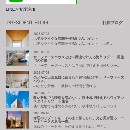
LINEお友達追加
PRESIDENT BLOG
社長ブログ
2026.07.22
ホテルライクな玄関を作る5つのポイント
ホテルライクな玄関を作る5つのポイント 「ホテ...
2026.07.08
サーファーズハウスとは？岡山で叶える海外リゾート風住
宅の特徴
「サーファーズハウスとは？岡山で叶える海外リゾー...
2026.07.06
のどかな田園風景に囲まれた住宅街に佇む、サーファーズ
ハウス。
のどかな景色に、波待ちの時間が流れる。 ...
2026.06.22
狭い敷地でも理想を諦めない。狭小地で叶えるハワイアン
スタイルリゾート住宅
狭い敷地でも理想を諦めない。狭小地で叶えるハワイ...
2026.06.16
海辺のリゾートを、そのまま暮らしに。光と風が巡る、コ
ートヤードのある平屋。
海辺のリゾートを、そのまま暮らしに。 光と...