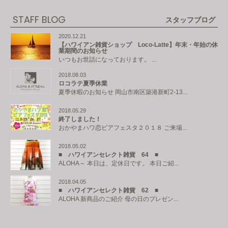
STAFF BLOG
スタッフブログ
2020.12.21
【ハワイアン雑貨ショップ Loco-Latte】年末・年始の休
業期間のお知らせ
いつもお世話になっております。 ...
2018.08.03
ロコラテ夏季休業
夏季休暇のお知らせ 岡山市南区築港新町2-13...
2018.05.29
終了しました！
おかやまハワ恋ビアフェスタ２０１８ ご来場...
2018.05.02
■ ハワイアンセレクト雑貨 64 ■
ALOHA～ 本日は、定休日です。 本日ご紹...
2018.04.05
■ ハワイアンセレクト雑貨 62 ■
ALOHA 新商品のご紹介 母の日のプレゼン...