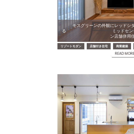
モスグリーンの外観にレッドシ
る ミッドセンチュリー
ン店舗併用
リゾートモダン
店舗付き住宅
商業建築
READ MOR