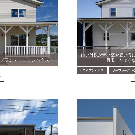
白い外観が青い空や碧い海
プランテーションハウス
再現したよう
ハワイアンハウス
サーファーズハ
E