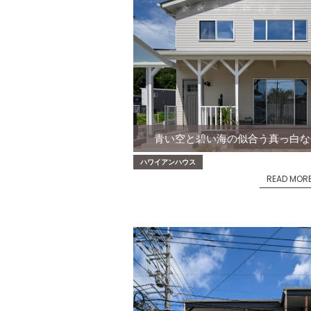
青い空と碧い海の似合う真っ白な
ハワイアンハウス
READ MOR