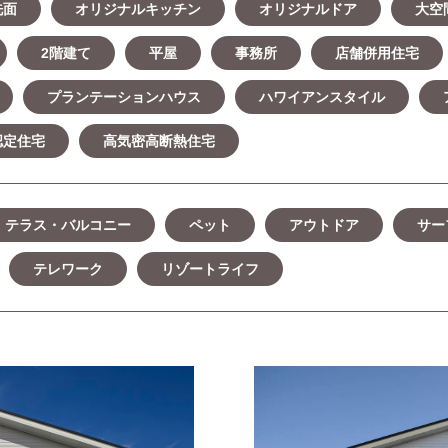
洗面
オリジナルキッチン
オリジナルドア
大空
2階建て
平屋
事務所
店舗併用住宅
プランテーションハウス
ハワイアンスタイル
認定住宅
高気密高断熱住宅
テラス・バルコニー
ペット
アウトドア
サー
テレワーク
リゾートライフ