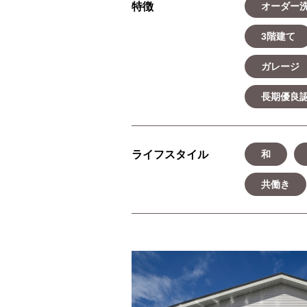
特徴
オーダー
3階建て
ガレージ
長期優良
ライフスタイル
和
共働き