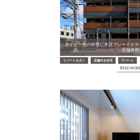
ネイビー色の外壁に木目ブレードがカ
の 店舗併用賃貸ﾏﾝｼｮﾝ
リゾートモダン
店舗付き住宅
アパート
READ MOR