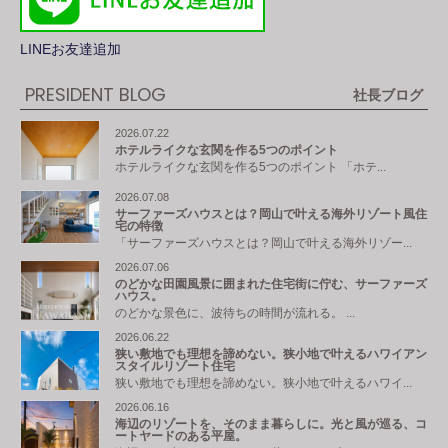
LINEお友達追加
PRESIDENT BLOG
社長ブログ
2026.07.22
ホテルライクな玄関を作る5つのポイント
ホテルライクな玄関を作る5つのポイント 「ホテ...
2026.07.08
サーファーズハウスとは？岡山で叶える海外リゾート風住
宅の特徴
「サーファーズハウスとは？岡山で叶える海外リゾー...
2026.07.06
のどかな田園風景に囲まれた住宅街に佇む、サーファーズ
ハウス。
のどかな景色に、波待ちの時間が流れる。 ...
2026.06.22
狭い敷地でも理想を諦めない。狭小地で叶えるハワイアン
スタイルリゾート住宅
狭い敷地でも理想を諦めない。狭小地で叶えるハワイ...
2026.06.16
海辺のリゾートを、そのまま暮らしに。光と風が巡る、コ
ートヤードのある平屋。