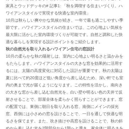
家具とウッドデッキの# 記事1: 「秋を満喫する住まいづくり。ハ
ワイアンスタイルで実現する快適な室内環境」
10月は秋らしい爽やかな気候が続き、一年で最も過ごしやすい季
節です。ハワイアンスタイルの住まいでは、この心地よい気候を
最大限に活かした室内環境づくりが可能です。自然と調和した快
適な暮らしを実現する設計ポイントをご紹介します。
秋の自然光を取り入れるハワイアン住宅の窓設計
10月の柔らかな秋の陽射しは、室内に心地よい明るさと温かみを
もたらします。ハワイアンスタイルの大きな窓を効果的に活用す
るには、太陽の高度変化に対応した設計が重要です。秋の太陽は
夏に比べて約20度ほど低い角度から差し込むため、深い軒でも室
内の奥まで光が届くようになります。この特性を活かし、南向き
の大きな窓から差し込む自然光を、白い壁や明るい色の天井で反
射させることで、部屋全体を柔らかく照らすことができます。窓
の配置では、東側に朝日を取り入れる窓、南側にメインの採光
窓、西側には小さめの窓を設けることで、一日を通して快適な明
るさを保てます。また、吹き抜けや高窓を設けることで、秋の斜
めから差し込む光を2階部分から1階へと導き、家全体に明るさを