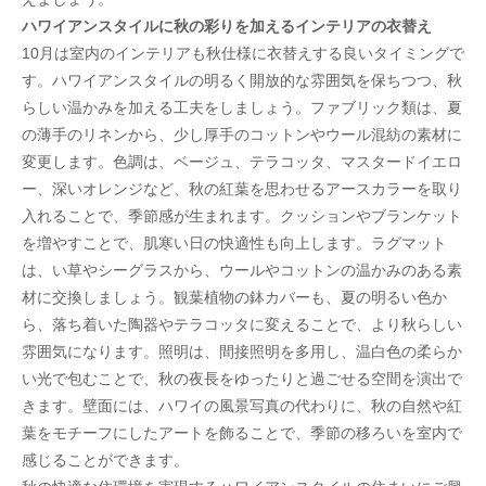
ハワイアンスタイルに秋の彩りを加えるインテリアの衣替え
10月は室内のインテリアも秋仕様に衣替えする良いタイミングで
す。ハワイアンスタイルの明るく開放的な雰囲気を保ちつつ、秋
らしい温かみを加える工夫をしましょう。ファブリック類は、夏
の薄手のリネンから、少し厚手のコットンやウール混紡の素材に
変更します。色調は、ベージュ、テラコッタ、マスタードイエロ
ー、深いオレンジなど、秋の紅葉を思わせるアースカラーを取り
入れることで、季節感が生まれます。クッションやブランケット
を増やすことで、肌寒い日の快適性も向上します。ラグマット
は、い草やシーグラスから、ウールやコットンの温かみのある素
材に交換しましょう。観葉植物の鉢カバーも、夏の明るい色か
ら、落ち着いた陶器やテラコッタに変えることで、より秋らしい
雰囲気になります。照明は、間接照明を多用し、温白色の柔らか
い光で包むことで、秋の夜長をゆったりと過ごせる空間を演出で
きます。壁面には、ハワイの風景写真の代わりに、秋の自然や紅
葉をモチーフにしたアートを飾ることで、季節の移ろいを室内で
感じることができます。