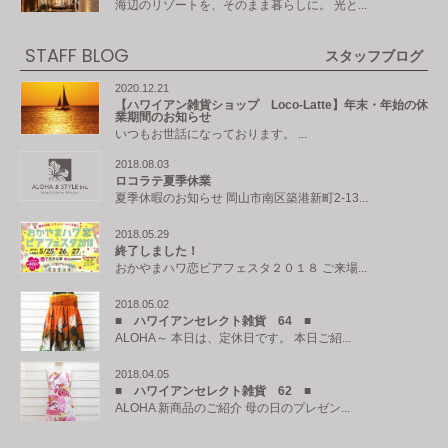
海辺のリゾートを、そのまま暮らしに。 光と...
STAFF BLOG
スタッフブログ
2020.12.21
【ハワイアン雑貨ショップ Loco-Latte】年末・年始の休
業期間のお知らせ
いつもお世話になっております。 ...
2018.08.03
ロコラテ夏季休業
夏季休暇のお知らせ 岡山市南区築港新町2-13...
2018.05.29
終了しました！
おかやまハワ恋ビアフェスタ２０１８ ご来場...
2018.05.02
■ ハワイアンセレクト雑貨 64 ■
ALOHA～ 本日は、定休日です。 本日ご紹...
2018.04.05
■ ハワイアンセレクト雑貨 62 ■
ALOHA 新商品のご紹介 母の日のプレゼン...