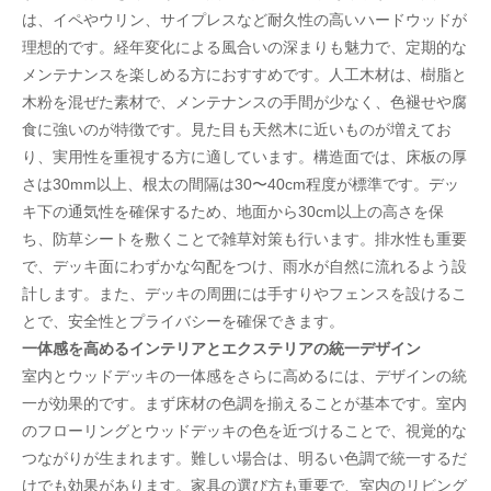
は、イペやウリン、サイプレスなど耐久性の高いハードウッドが
理想的です。経年変化による風合いの深まりも魅力で、定期的な
メンテナンスを楽しめる方におすすめです。人工木材は、樹脂と
木粉を混ぜた素材で、メンテナンスの手間が少なく、色褪せや腐
食に強いのが特徴です。見た目も天然木に近いものが増えてお
り、実用性を重視する方に適しています。構造面では、床板の厚
さは30mm以上、根太の間隔は30〜40cm程度が標準です。デッ
キ下の通気性を確保するため、地面から30cm以上の高さを保
ち、防草シートを敷くことで雑草対策も行います。排水性も重要
で、デッキ面にわずかな勾配をつけ、雨水が自然に流れるよう設
計します。また、デッキの周囲には手すりやフェンスを設けるこ
とで、安全性とプライバシーを確保できます。
一体感を高めるインテリアとエクステリアの統一デザイン
室内とウッドデッキの一体感をさらに高めるには、デザインの統
一が効果的です。まず床材の色調を揃えることが基本です。室内
のフローリングとウッドデッキの色を近づけることで、視覚的な
つながりが生まれます。難しい場合は、明るい色調で統一するだ
けでも効果があります。家具の選び方も重要で、室内のリビング