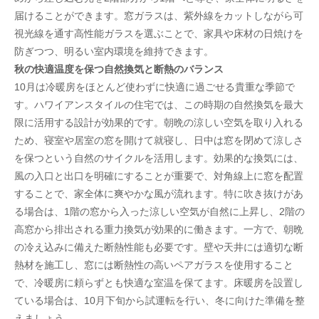
届けることができます。窓ガラスは、紫外線をカットしながら可
視光線を通す高性能ガラスを選ぶことで、家具や床材の日焼けを
防ぎつつ、明るい室内環境を維持できます。
秋の快適温度を保つ自然換気と断熱のバランス
10月は冷暖房をほとんど使わずに快適に過ごせる貴重な季節で
す。ハワイアンスタイルの住宅では、この時期の自然換気を最大
限に活用する設計が効果的です。朝晩の涼しい空気を取り入れる
ため、寝室や居室の窓を開けて就寝し、日中は窓を閉めて涼しさ
を保つという自然のサイクルを活用します。効果的な換気には、
風の入口と出口を明確にすることが重要で、対角線上に窓を配置
することで、家全体に爽やかな風が流れます。特に吹き抜けがあ
る場合は、1階の窓から入った涼しい空気が自然に上昇し、2階の
高窓から排出される重力換気が効果的に働きます。一方で、朝晩
の冷え込みに備えた断熱性能も必要です。壁や天井には適切な断
熱材を施工し、窓には断熱性の高いペアガラスを使用すること
で、冷暖房に頼らずとも快適な室温を保てます。床暖房を設置し
ている場合は、10月下旬から試運転を行い、冬に向けた準備を整
えましょう。